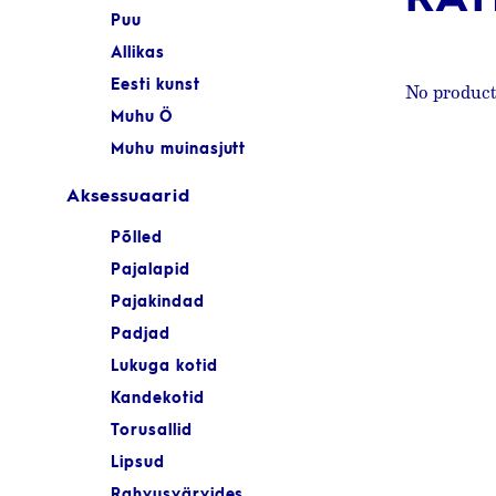
Puu
Allikas
Eesti kunst
No product
Muhu Ö
Muhu muinasjutt
Aksessuaarid
Põlled
Pajalapid
Pajakindad
Padjad
Lukuga kotid
Kandekotid
Torusallid
Lipsud
Rahvusvärvides