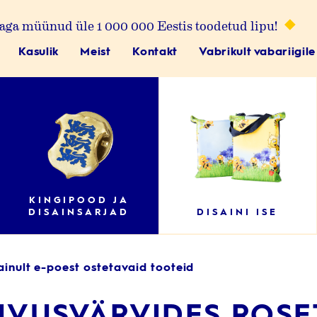
aga müünud üle 1 000 000 Eestis toodetud lipu!
Kasulik
Meist
Kontakt
Vabrikult vabariigile
KINGIPOOD JA
DISAINSARJAD
DISAINI ISE
ainult e-poest ostetavaid tooteid
VUSVÄRVIDES ROSE