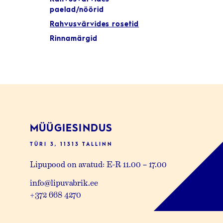
paelad/nöörid
Rahvusvärvides rosetid
Rinnamärgid
MÜÜGIESINDUS
TÜRI 3, 11313 TALLINN
Lipupood on avatud: E-R 11.00 – 17.00
info@lipuvabrik.ee
+372 668 4270