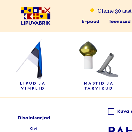
Skip
Oleme 30 aast
to
content
E-pood
Teenused
Lipuvabrik
LIPUD JA
MASTID JA
VIMPLID
TARVIKUD
Kuva 
Disainisarjad
RAH
Kivi