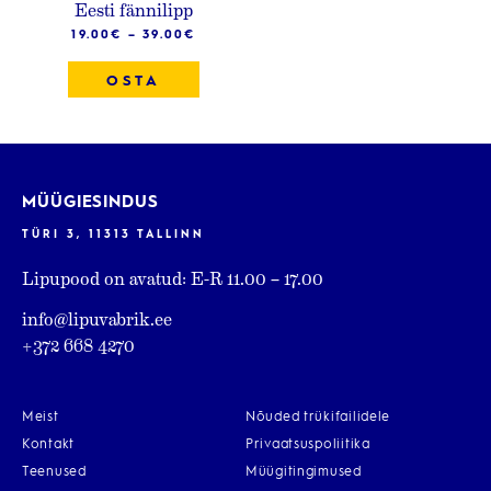
Eesti fännilipp
19.00
€
–
39.00
€
OSTA
MÜÜGIESINDUS
TÜRI 3, 11313 TALLINN
Lipupood on avatud: E-R 11.00 – 17.00
info@lipuvabrik.ee
+372 668 4270
Meist
Nõuded trükifailidele
Kontakt
Privaatsuspoliitika
Teenused
Müügitingimused