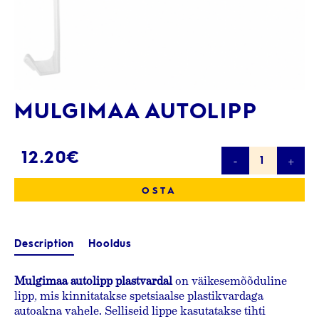
MULGIMAA AUTOLIPP
Mulgimaa
12.20
€
autolipp
quantity
OSTA
Description
Hooldus
Mulgimaa autolipp plastvardal
on väikesemõõduline
lipp, mis kinnitatakse spetsiaalse plastikvardaga
autoakna vahele. Selliseid lippe kasutatakse tihti