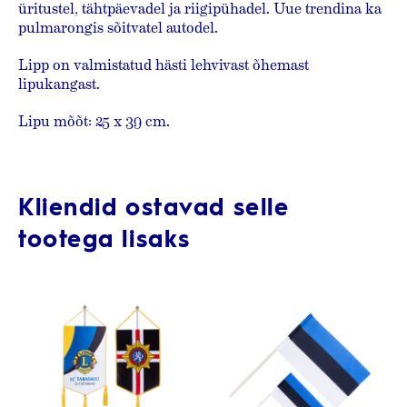
üritustel, tähtpäevadel ja riigipühadel. Uue trendina ka
pulmarongis sõitvatel autodel.
Lipp on valmistatud hästi lehvivast õhemast
lipukangast.
Lipu mõõt: 25 x 39 cm.
Kliendid ostavad selle
tootega lisaks