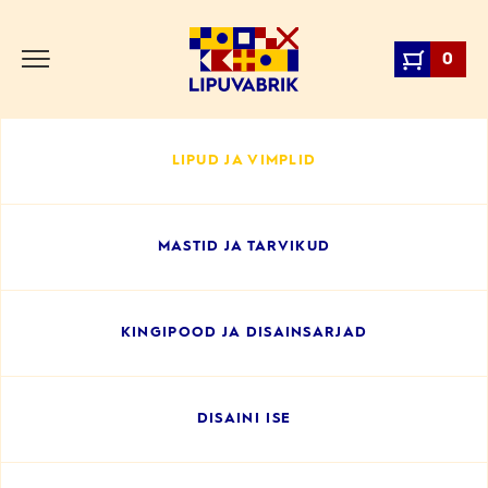
Skip
to
0
content
Lipuvabrik
LIPUD JA VIMPLID
MASTID JA TARVIKUD
KINGIPOOD JA DISAINSARJAD
DISAINI ISE