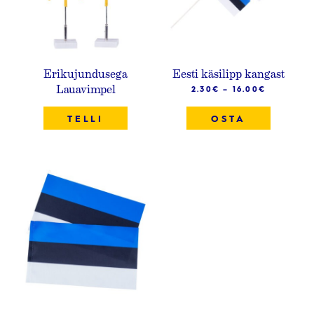
Erikujundusega
Eesti käsilipp kangast
Lauavimpel
2.30
€
–
16.00
€
TELLI
OSTA