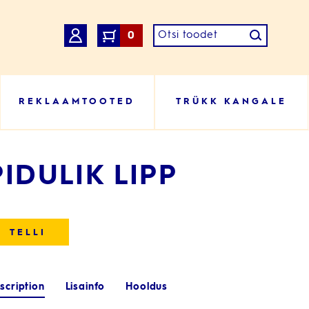
0
REKLAAMTOOTED
TRÜKK KANGALE
PIDULIK LIPP
TELLI
ellimuse
scription
Lisainfo
Hooldus