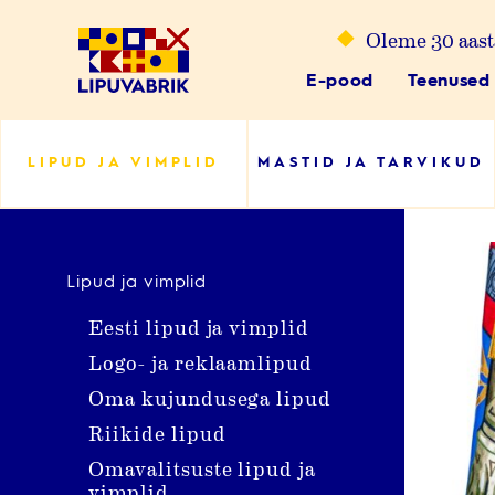
Skip
Oleme 30 aast
to
content
E-pood
Teenused
Lipuvabrik
LIPUD JA VIMPLID
MASTID JA TARVIKUD
Lipud ja vimplid
Eesti lipud ja vimplid
Logo- ja reklaamlipud
Oma kujundusega lipud
Riikide lipud
Omavalitsuste lipud ja
vimplid