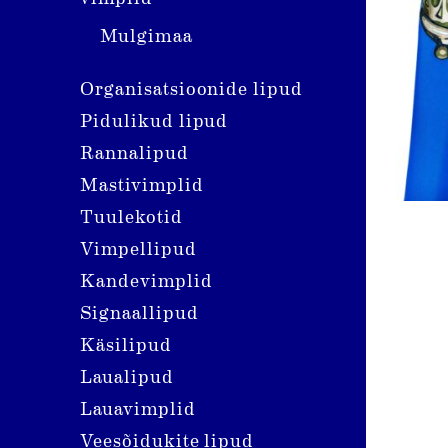
Mulgimaa
Organisatsioonide lipud
Pidulikud lipud
Rannalipud
Mastivimplid
Tuulekotid
Vimpellipud
Kandevimplid
Signaallipud
Käsilipud
Laualipud
Lauavimplid
Veesõidukite lipud