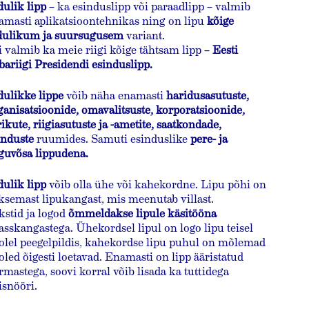
äring
dulik lipp
– ka esinduslipp või paraadlipp – valmib
amasti aplikatsioontehnikas ning on lipu
kõige
dulikum ja suursugusem
variant.
i valmib ka meie riigi kõige tähtsam lipp –
Eesti
bariigi Presidendi esinduslipp.
mi/Ettevõte
dulikke lippe
võib näha enamasti
haridusasutuste,
ganisatsioonide, omavalitsuste, korporatsioonide,
rikute, riigiasutuste ja -ametite, saatkondade,
il
induste
ruumides. Samuti esinduslike
pere- ja
guvõsa lippudena.
dulik lipp
võib olla ühe või kahekordne. Lipu põhi on
lefon
ksemast lipukangast, mis meenutab villast.
kstid ja logod
õmmeldakse lipule käsitööna
lasskangastega. Ühekordsel lipul on logo lipu teisel
olel peegelpildis, kahekordse lipu puhul on mõlemad
ode
oled õigesti loetavad. Enamasti on lipp ääristatud
rmastega, soovi korral võib lisada ka tuttidega
isnööri.
õt