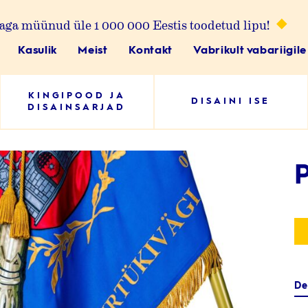
aga müünud üle 1 000 000 Eestis toodetud lipu!
Kasulik
Meist
Kontakt
Vabrikult vabariigile
KINGIPOOD JA
DISAINI ISE
DISAINSARJAD
T
De