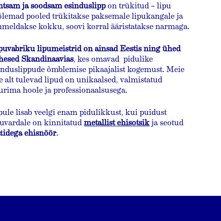
htsam ja soodsam esinduslipp
on trükitud – lipu
lemad pooled trükitakse paksemale lipukangale ja
meldakse kokku, soovi korral ääristatakse narmaga.
gus
puvabriku lipumeistrid on ainsad Eestis ning ühed
hesed Skandinaavias
, kes omavad pidulike
induslippude õmblemise pikaajalist kogemust. Meie
sainfo
e alt tulevad lipud on unikaalsed, valmistatud
urima hoole ja professionaalsusega.
pule lisab veelgi enam pidulikkust, kui puidust
ktorgraafiline
puvardale on kinnitatud
metallist ehisotsik
ja seotud
gofail
ttidega ehisnöör
.