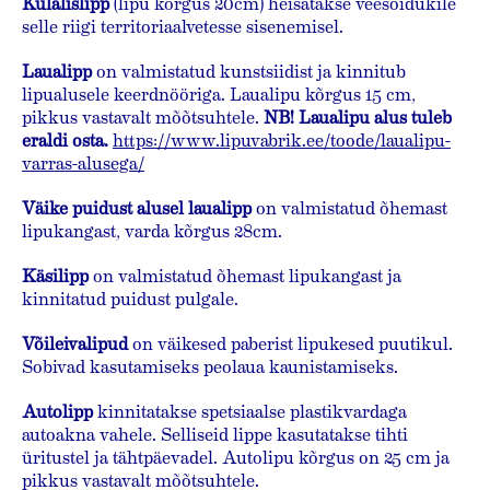
Külalislipp
(lipu kõrgus 20cm) heisatakse veesõidukile
selle riigi territoriaalvetesse sisenemisel.
Laualipp
on valmistatud kunstsiidist ja kinnitub
lipualusele keerdnööriga. Laualipu kõrgus 15 cm,
pikkus vastavalt mõõtsuhtele.
NB!
Laualipu alus tuleb
eraldi osta.
https://www.lipuvabrik.ee/toode/laualipu-
varras-alusega/
Väike puidust alusel laualipp
on valmistatud õhemast
lipukangast, varda kõrgus 28cm.
Käsilipp
on valmistatud õhemast lipukangast ja
kinnitatud puidust pulgale.
Võileivalipud
on väikesed paberist lipukesed puutikul.
Sobivad kasutamiseks peolaua kaunistamiseks.
Autolipp
kinnitatakse spetsiaalse plastikvardaga
autoakna vahele. Selliseid lippe kasutatakse tihti
üritustel ja tähtpäevadel. Autolipu kõrgus on 25 cm ja
pikkus vastavalt mõõtsuhtele.