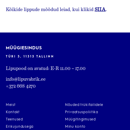
Kõikide lippude mõõdud leiad, kui klikid
SIIA
.
MÜÜGIESINDUS
TÜRI 3, 11313 TALLINN
Lipupood on avatud: E-R 11.00 – 17.00
info@lipuvabrik.ee
+372 668 4270
Meist
Nõuded trükifailidele
Kontakt
Privaatsuspoliitika
Teenused
Müügitingimused
Erikujundusega
Minu konto