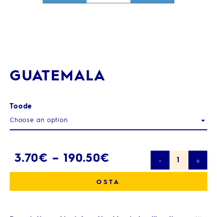
GUATEMALA
Toode
Guatemala
3.70
€
–
190.50
€
quantity
OSTA