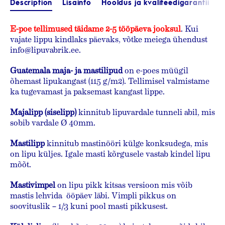
Description
Lisainfo
Hooldus ja kvaliteedigarantii
E-poe tellimused täidame 2-5 tööpäeva jooksul
. Kui
vajate lippu kindlaks päevaks, võtke meiega ühendust
info@lipuvabrik.ee.
Guatemala
maja- ja mastilipud
on e-poes müügil
õhemast lipukangast (115 g/m2). Tellimisel valmistame
ka tugevamast ja paksemast kangast lippe.
Majalipp (siselipp)
kinnitub lipuvardale tunneli abil, mis
sobib vardale Ø 40mm.
Mastilipp
kinnitub mastinööri külge konksudega, mis
on lipu küljes. Igale masti kõrgusele vastab kindel lipu
mõõt.
Mastivimpel
on lipu pikk kitsas versioon mis võib
mastis lehvida ööpäev läbi. Vimpli pikkus on
soovituslik – 1/3 kuni pool masti pikkusest.