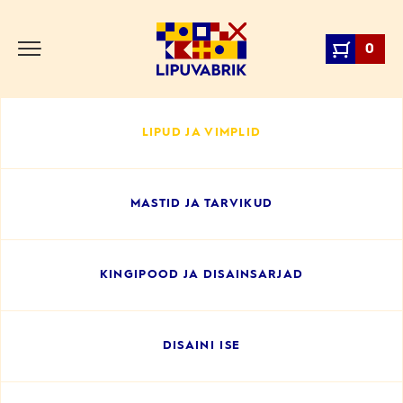
Skip
to
0
content
Lipuvabrik
LIPUD JA VIMPLID
MASTID JA TARVIKUD
KINGIPOOD JA DISAINSARJAD
DISAINI ISE